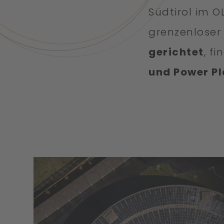
Südtirol im 
grenzenloser 
gerichtet
, f
und Power P