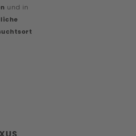
en
und in
liche
suchtsort
UXUS