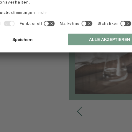
ausgestattet
l und Sauna auch
nn und wie sei
PREVIOUS