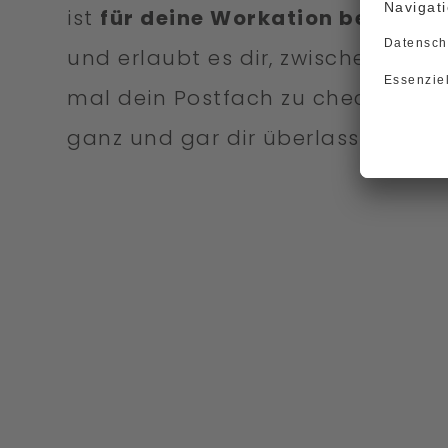
ist
für deine Workation bestens 
und erlaubt es dir, zwischen Poo
mal dein Postfach zu checken. Wa
ganz und gar dir überlassen.