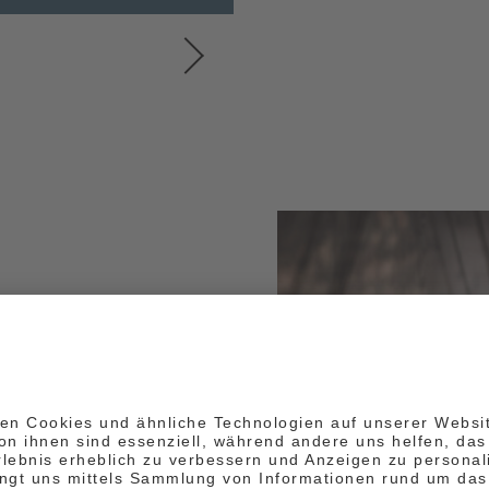
NEXT
kombinieren
?
away in Südtirol